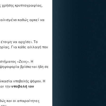
ς χρήσης κρυπτογραφίας,
σφαλισμένο καθώς αρκεί να
έτοιμη να αρχίσει. Το
ορίας. Για κάθε αλλαγή που
υστήματος «Ζευς». Η
 ψηφοφορία βρίσκεται ήδη σε
δικασία υποβολής ψήφου. Η
και την
υποβολή του
θώς και οι απαραίτητες
 του.