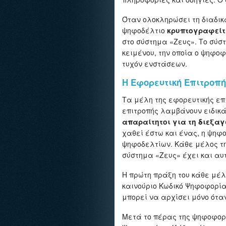
Όταν ολοκληρώσει τη διαδικ
ψηφοδέλτιο
κρυπτογραφείτ
στο σύστημα «Ζευς». Το σύσ
κειμένου, την οποία ο ψηφο
τυχόν ενστάσεων.
Η Εφορευτική Επιτροπή
Τα μέλη της εφορευτικής επ
επιτροπής λαμβάνουν ειδικά
απαραίτητοι για τη διεξα
χαθεί έστω και ένας, η ψηφ
ψηφοδελτίων. Κάθε μέλος της
σύστημα «Ζευς» έχει και αυ
Η πρώτη πράξη του κάθε μέλ
καινούριο Κωδικό Ψηφοφορία
μπορεί να αρχίσει μόνο ότα
Μετά το πέρας της ψηφοφορ