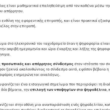
ίας είναι μαθηματικά επαληθεύσιμη από τον καθένα μέσω τη
ου απόρρητου.
ι ευθύνη της εφορευτικής επιτροπής, και είναι πρακτικά εξα
μέλος στην επιτροπή.
α στο ηλεκτρονικό του ταχυδρομείο όταν η ψηφοφορία είναι 
την ακριβή ημερομηνία και ώρα έναρξης και λήξης της ψηφοφ
ήνυμα.
ς
προσωπικός και απόρρητος σύνδεσμος
στον ιστότοπο του σ
φου ξεκινά ακολουθώντας το σύνδεσμο αυτό, εφόσον βέβαια η
φοφόρος ενημερώνεται αναλόγως.
μφανίζεται ένα εισαγωγικό σημείωμα που περιγράφει τη δια
 δύο βήματα, την
επιλογή των υποψηφίων στο ψηφοδέλτιο
, 
ανίζεται στην οθόνη μια αναπαράσταση ενός ψηφοδελτίου, κα
 ψηφοφόρος συνθέτει διαδραστικά το ψηφοδέλτιο της επιλογής