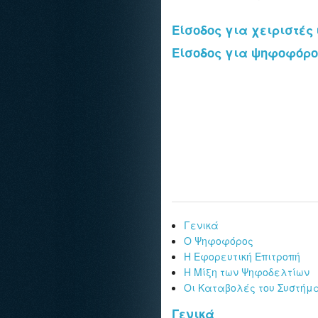
Είσοδος για χειριστέ
Είσοδος για ψηφοφόρο
Γενικά
Ο Ψηφοφόρος
Η Εφορευτική Επιτροπή
Η Μίξη των Ψηφοδελτίων
Οι Καταβολές του Συστήμ
Γενικά