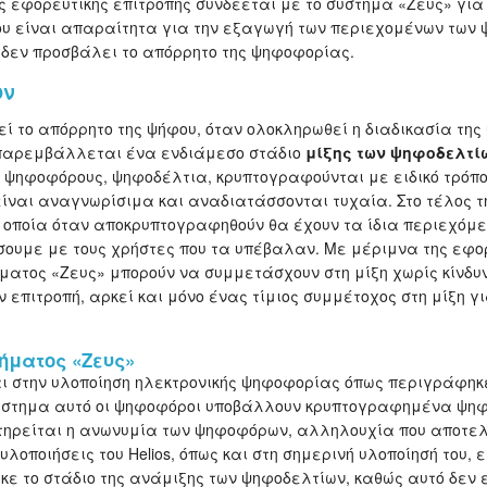
 εφορευτικής επιτροπής συνδέεται με το σύστημα «Ζευς» για
υ είναι απαραίτητα για την εξαγωγή των περιεχομένων των 
δεν προσβάλει το απόρρητο της ψηφοφορίας.
ων
ί το απόρρητο της ψήφου, όταν ολοκληρωθεί η διαδικασία της 
 παρεμβάλλεται ένα ενδιάμεσο στάδιο
μίξης των ψηφοδελτί
ψηφοφόρους, ψηφοδέλτια, κρυπτογραφούνται με ειδικό τρόπο
είναι αναγνωρίσιμα και αναδιατάσσονται τυχαία. Στο τέλος τ
 οποία όταν αποκρυπτογραφηθούν θα έχουν τα ίδια περιεχόμ
σουμε με τους χρήστες που τα υπέβαλαν. Με μέριμνα της εφορ
ήματος «Ζευς» μπορούν να συμμετάσχουν στη μίξη χωρίς κίνδυ
ν επιτροπή, αρκεί και μόνο ένας τίμιος συμμέτοχος στη μίξη 
ήματος «Ζευς»
αι στην υλοποίηση ηλεκτρονικής ψηφοφορίας όπως περιγράφηκ
σύστημα αυτό οι ψηφοφόροι υποβάλλουν κρυπτογραφημένα ψηφ
τηρείται η ανωνυμία των ψηφοφόρων, αλληλουχία που αποτελε
λοποιήσεις του Helios, όπως και στη σημερινή υλοποίησή του,
ε το στάδιο της ανάμιξης των ψηφοδελτίων, καθώς αυτό δεν 