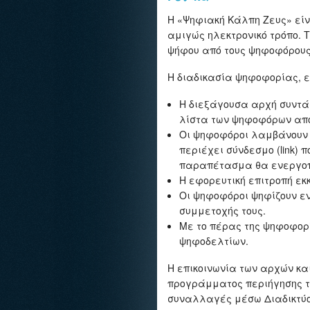
Η «Ψηφιακή Κάλπη Ζευς» εί
αμιγώς ηλεκτρονικό τρόπο. 
ψήφου από τους ψηφοφόρους
Η διαδικασία ψηφοφορίας, 
Η διεξάγουσα αρχή συντάσ
λίστα των ψηφοφόρων αποτ
Οι ψηφοφόροι λαμβάνουν σ
περιέχει σύνδεσμο (link)
παραπέτασμα θα ενεργοποι
Η εφορευτική επιτροπή εκκ
Οι ψηφοφόροι ψηφίζουν εν
συμμετοχής τους.
Με το πέρας της ψηφοφορί
ψηφοδελτίων.
Η επικοινωνία των αρχών κ
προγράμματος περιήγησης του
συναλλαγές μέσω Διαδικτύο