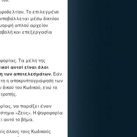
ηφοδελτίου. Το επιλεγμένο
 υποβάλλεται μέσω δικτύου
μορφή απλού αρχείου
ποβολή και επεξεργασία
οφορίας. Τα μέλη της
ικοί αυτοί είναι όλοι
ση των αποτελεσμάτων.
Εάν
νατη η αποκρυπτογράφηση των
δικού του Κωδικού, ενώ το
ιτροπής.
ορίας, να παράξει έναν
σύστημα «Ζευς». Η ψηφοφορία
ι αυτό το βήμα.
ς όλους τους Κωδικούς