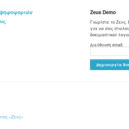
ς ψηφοφοριών
Zeus Demo
υς
Γνωρίστε το Ζευς. 
για να σας σταλου
δοκιμαστικού λογ
Διεύθυνση email:
ατος «Ζευς»