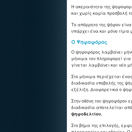
Η ακεραιότητα της ψηφοφορ
και χωρίς καμία προσβολή τ
Το απόρρητο της ψήφου είνα
υπάρχει ένα και μόνο τίμιο 
Ο Ψηφοφόρος
Ο ψηφοφόρος λαμβάνει μήνυμ
μήνυμα τον πληροφορεί για 
γίνεται λαμβάνει και νέο μ
Στο μήνυμα περιέχεται ένα
διαδικασία υποβολής της ψή
εξέλιξη. Διαφορετικά ο ψη
Στην οθόνη του ψηφοφόρου ε
διαδικασία αποτελείται από
ψηφοδελτίου.
Στο βήμα της επιλογής, εμφ
πληροφορίες και οδηγίες. Ο