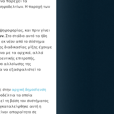
 να παρέχει τα
ψηφοδελτίων. Η παροχή των
ψηφοφορίας, και πριν γίνει
ων.
Στο στάδιο αυτό τα ήδη
 εκ νέου από το σύστημα
ης διαδικασίας μίξης έχουμε
ενα με τα αρχικά, αλλά
ευτικής επιτροπής,
νο αλλοίωσης της
για να εξασφαλιστεί το
ε στην
αρχική δημοσίευση
οδέλτια τα οποία
ί τη βάση του συστήματος
 εγκαταλείφθηκε αυτή η
είναι απαραίτητο σε