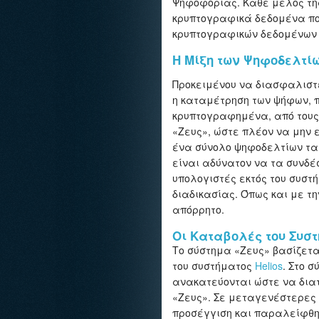
Ψηφοφορίας. Κάθε μέλος της
κρυπτογραφικά δεδομένα πο
κρυπτογραφικών δεδομένων 
Η Μίξη των Ψηφοδελτί
Προκειμένου να διασφαλιστε
η καταμέτρηση των ψήφων,
κρυπτογραφημένα, από τους 
«Ζευς», ώστε πλέον να μην 
ένα σύνολο ψηφοδελτίων τα
είναι αδύνατον να τα συνδέ
υπολογιστές εκτός του συστ
διαδικασίας. Όπως και με τη
απόρρητο.
Οι Καταβολές του Συστ
Το σύστημα «Ζευς» βασίζετ
του συστήματος
Helios
. Στο 
ανακατεύονται ώστε να δια
«Ζευς». Σε μεταγενέστερες υ
προσέγγιση και παραλείφθηκ