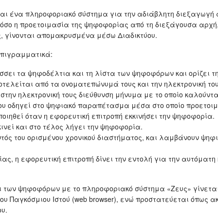
ναι ένα πληροφοριακό σύστημα για την αδιάβλητη διεξαγωγ
Τόσο η προετοιμασία της ψηφοφορίας από τη διεξάγουσα αρχή, 
, γίνονται απομακρυσμένα μέσω Διαδικτύου.
επιγραμματικά:
σει τα ψηφοδέλτια και τη λίστα των ψηφοφόρων και ορίζει τη
ελείται από τα ονοματεπώνυμά τους και την ηλεκτρονική του
την ηλεκτρονική τους διεύθυνση μήνυμα με το οποίο καλούντα
 που οδηγεί στο ψηφιακό παραπέτασμα μέσα στο οποίο προετοιμ
ηθεί όταν η εφορευτική επιτροπή εκκινήσει την ψηφοφορία.
ινεί και στο τέλος λήγει την ψηφοφορία.
τός του ορισμένου χρονικού διαστήματος, και λαμβάνουν ψηφι
ας, η εφορευτική επιτροπή δίνει την εντολή για την αυτόματ
αι των ψηφοφόρων με το πληροφοριακό σύστημα «Ζευς» γίνετα
 Παγκόσμιου Ιστού (web browser), ενώ προστατεύεται όπως ακρ
υ.