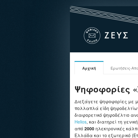
Αρχική
Ερωτήσεις-Απ
Ψηφοφορίες «
Διεξάγετε ψηφοφορίες με μί
πολλαπλά είδη ψηφοδελτίων
διαφορετικό ψηφοδέλτιο ανά
Helios
, και διατηρεί τη γενι
από
2000
ηλεκτρονικές κάλπ
Ελλάδα και το εξωτερικό (Επ